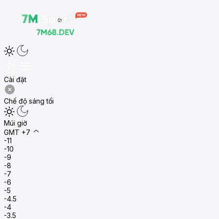
Cài đặt
Chế độ sáng tối
Múi giờ
GMT +7
-11
-10
-9
-8
-7
-6
-5
-4.5
-4
-3.5