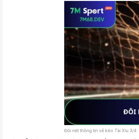
Đôi nét thông tin về kèo Tài Xỉu 3/4