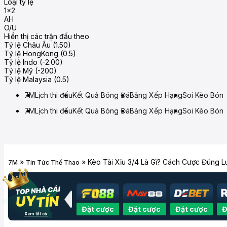
Loại tỷ lệ
1x2
AH
O/U
Hiển thị các trận đấu theo
Tỷ lệ Châu Âu (1.50)
Tỷ lệ HongKong (0.5)
Tỷ lệ Indo (-2.00)
Tỷ lệ Mỹ (-200)
Tỷ lệ Malaysia (0.5)
7M
Lịch thi đấu
Kết Quả Bóng Đá
Bảng Xếp Hạng
Soi Kèo Bón
7M
Lịch thi đấu
Kết Quả Bóng Đá
Bảng Xếp Hạng
Soi Kèo Bón
»
»
Kèo Tài Xỉu 3/4 Là Gì? Cách Cược Đúng L
7M
Tin Tức Thể Thao
t cược
Đặt cược
Đặt cược
Đặt cược
Đặt cược
Đ
Xem tất cả